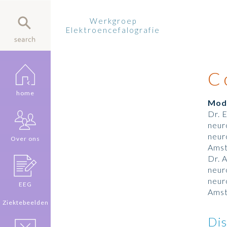
Werkgroep
Elektroencefalografie
C
home
Mod
Dr. 
neur
neur
Over ons
Ams
Dr. A
neur
neur
EEG
Ams
Ziektebeelden
Di