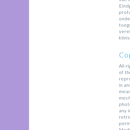
Eind
prot
onde
toeg
vere
klini
Co
All r
of t
repr
in a
mean
mech
phot
any 
retr
perm
Medi