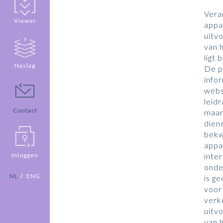
Vera
Viewer
appa
uitvo
van 
ligt 
Naslag
De p
info
webs
leidr
Contact
maar
diene
bekw
appa
Inloggen
inte
onde
/
NL
ENG
is ge
voor
verk
uitvo
van 